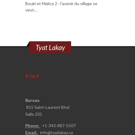
Bouki et Malice 2 : l’avenir du village se
veut…
Tyat Lakay
Bureau
815 Saint-Laurent Blvd
Salle 201
Phone:
+1-343-887-5
507
Email:
info@t
yatlakay.ca