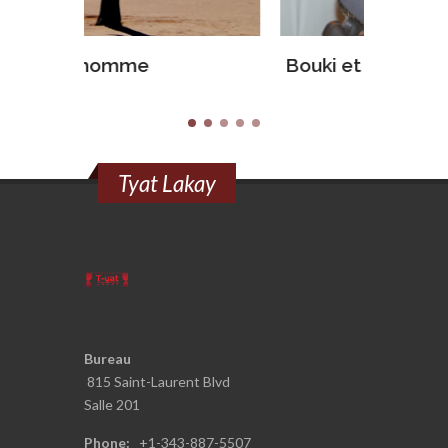
Bouki et Malice 2
Bouki 
Tyat Lakay
Bureau
815 Saint-Laurent Blvd
Salle 201
Phone:
+1-343-887-5
507